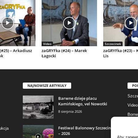
Video
Szczecinek
#25) – Arkadiusz
zaGRYFka (#24) – Marek
zaGRYFka (#23) – 
ak
Łagocki
Lis
NAJNOWSZE ARTYKUŁY
PO
Szcze
Barwne dzieje placu
Kamińskiego, vel Nowotki
Video
8 sierpnia 2026
Borne
Gmina
Festiwal Balonowy Szczecinek
ukcja
– 2026
Fotog
Aby zapewni