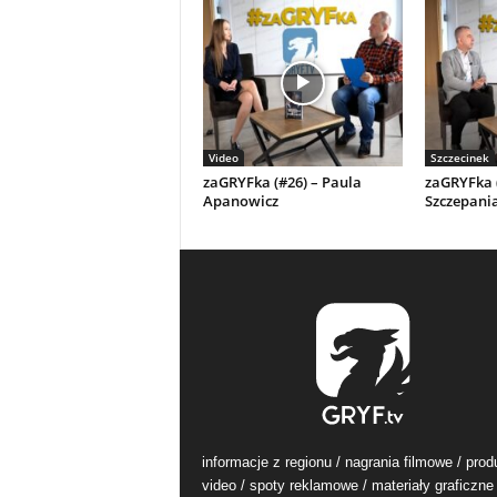
Video
Szczecinek
zaGRYFka (#26) – Paula
zaGRYFka (
Apanowicz
Szczepani
informacje z regionu / nagrania filmowe / prod
video / spoty reklamowe / materiały graficzne