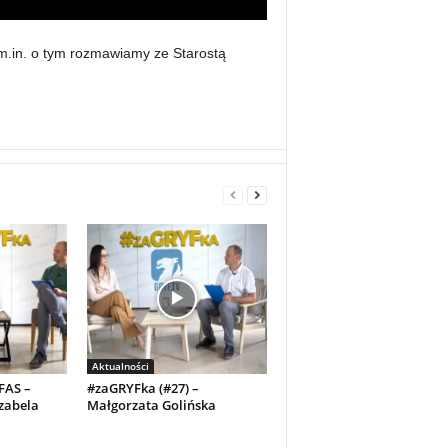
m.in. o tym rozmawiamy ze Starostą
Aktualności
FAS –
#zaGRYFka (#27) –
Izabela
Małgorzata Golińska