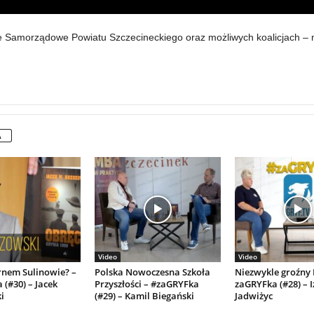
 Samorządowe Powiatu Szczecineckiego oraz możliwych koalicjach – 
A
Video
Video
nem Sulinowie? –
Polska Nowoczesna Szkoła
Niezwykle groźny 
(#30) – Jacek
Przyszłości – #zaGRYFka
zaGRYFka (#28) – 
i
(#29) – Kamil Biegański
Jadwiżyc