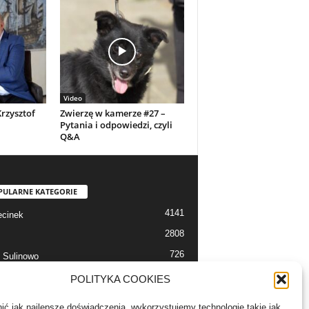
Video
Krzysztof
Zwierzę w kamerze #27 –
Pytania i odpowiedzi, czyli
Q&A
PULARNE KATEGORIE
4141
cinek
2808
726
 Sulinowo
712
 Szczecinek
POLITYKA COOKIES
633
alerie
ć jak najlepsze doświadczenia, wykorzystujemy technologie takie jak