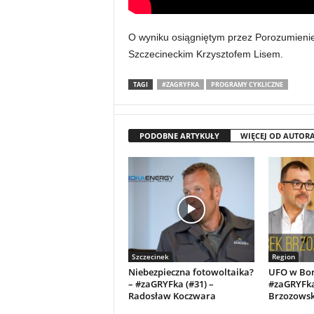
O wyniku osiągniętym przez Porozumienie
Szczecineckim Krzysztofem Lisem.
TAGI
#ZAGRYFKA
PROGRAMY CYKLICZNE
PODOBNE ARTYKUŁY
WIĘCEJ OD AUTOR
Szczecinek
Region
Niebezpieczna fotowoltaika?
UFO w Bor
– #zaGRYFka (#31) –
#zaGRYFka 
Radosław Koczwara
Brzozowsk