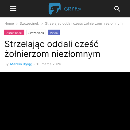
Home
Szczecinek
Strzelając oddali cześć żołnierzom niezłomnym
Aktualności
Szczecinek
Video
Strzelając oddali cześć
żołnierzom niezłomnym
By
Marcin Dyląg
-
13 marca 2026