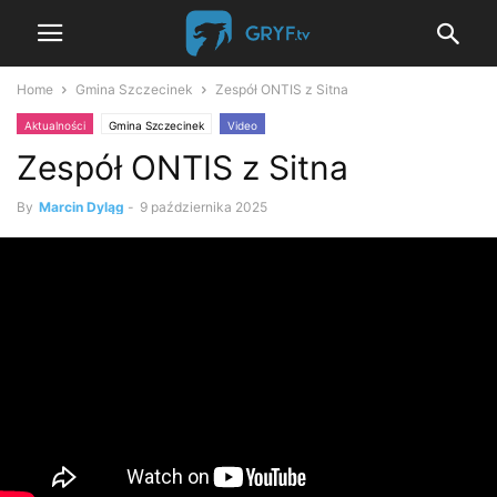
Home
Gmina Szczecinek
Zespół ONTIS z Sitna
Aktualności
Gmina Szczecinek
Video
Zespół ONTIS z Sitna
By
Marcin Dyląg
-
9 października 2025