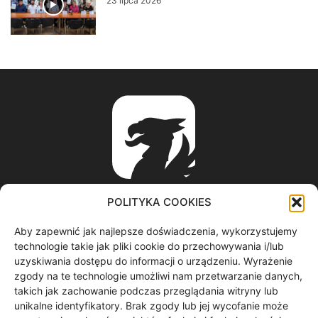
23 lipca 2026
POLITYKA COOKIES
Aby zapewnić jak najlepsze doświadczenia, wykorzystujemy
ABOUT US
technologie takie jak pliki cookie do przechowywania i/lub
uzyskiwania dostępu do informacji o urządzeniu. Wyrażenie
zgody na te technologie umożliwi nam przetwarzanie danych,
informacje z regionu / nagrania filmowe / produkcja video /
takich jak zachowanie podczas przeglądania witryny lub
spoty reklamowe / materiały graficzne
unikalne identyfikatory. Brak zgody lub jej wycofanie może