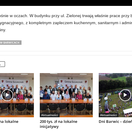
ośnie w oczach. W budynku przy ul. Zielonej trwają właśnie prace przy
ygnacyjnego, z kompletnym zapleczem kuchennym, sanitarnym i admin
ny.
I W BARWICACH
A
Aktualności
Aktualności
 na lokalne
200 tys. zł na lokalne
Dni Barwic – dzień
inicjatywy