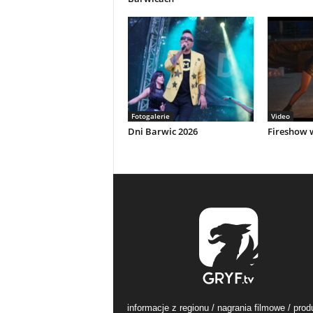
Fotogalerie
Video
Dni Barwic 2026
Fireshow 
informacje z regionu / nagrania filmowe / prod