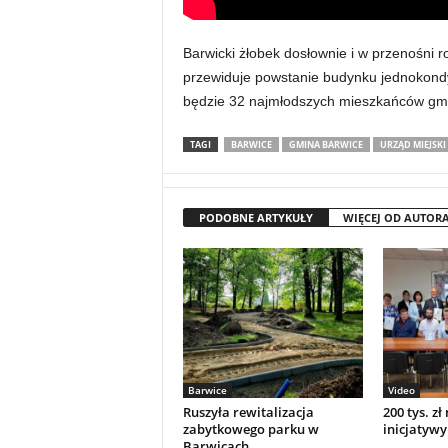
Barwicki żłobek dosłownie i w przenośni r
przewiduje powstanie budynku jednokond
będzie 32 najmłodszych mieszkańców gmi
TAGI
BARWICE
GMINA BARWICE
URZĄD MIEJSK
PODOBNE ARTYKUŁY
WIĘCEJ OD AUTOR
Barwice
Video
Ruszyła rewitalizacja
200 tys. zł
zabytkowego parku w
inicjatywy
Barwicach