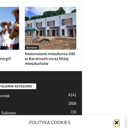
Barwice
Nowoczesne mieszkania SIM
nergii!
w Barwicach coraz bliżej
mieszkańców
PULARNE KATEGORIE
4141
cinek
2808
726
 Sulinowo
712
 Szczecinek
POLITYKA COOKIES