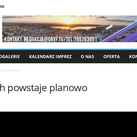
026
OGALERIE
KALENDARZ IMPREZ
O NAS
OFERTA
KO
staje planowo
ch powstaje planowo