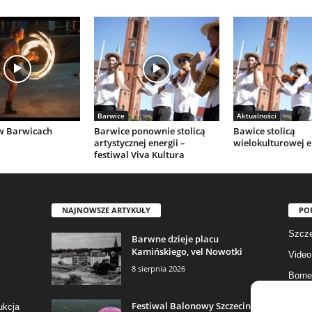
Barwice
Aktualności
w Barwicach
Barwice ponownie stolicą
Bawice stolicą
artystycznej energii –
wielokulturowej e
festiwal Viva Kultura
NAJNOWSZE ARTYKUŁY
PO
Szcze
Barwne dzieje placu
Kamińskiego, vel Nowotki
Video
8 sierpnia 2026
Borne
Gmina
Festiwal Balonowy Szczecinek
ukcja