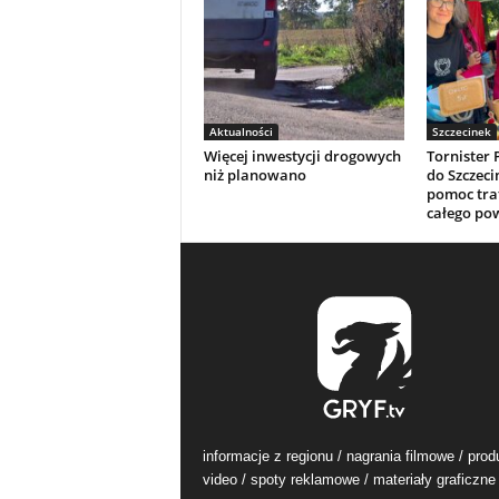
Aktualności
Szczecinek
Więcej inwestycji drogowych
Tornister 
niż planowano
do Szczeci
pomoc traf
całego po
informacje z regionu / nagrania filmowe / prod
video / spoty reklamowe / materiały graficzne