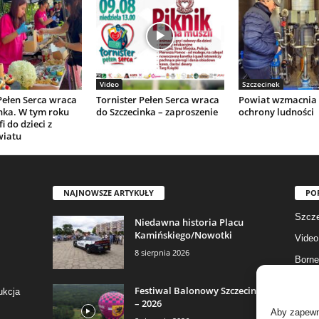
Video
Szczecinek
Pełen Serca wraca
Tornister Pełen Serca wraca
Powiat wzmacnia 
nka. W tym roku
do Szczecinka – zaproszenie
ochrony ludności
i do dzieci z
wiatu
NAJNOWSZE ARTYKUŁY
PO
Szcze
Niedawna historia Placu
Kamińskiego/Nowotki
Video
8 sierpnia 2026
Borne
Gmina
Festiwal Balonowy Szczecinek
ukcja
– 2026
Fotog
Aby zapewni