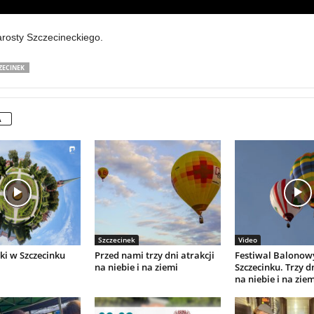
arosty Szczecineckiego.
ZECINEK
A
Szczecinek
Video
ki w Szczecinku
Przed nami trzy dni atrakcji
Festiwal Balonow
na niebie i na ziemi
Szczecinku. Trzy dn
na niebie i na ziem