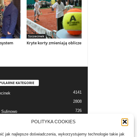
Szczecinek
system
Kryte korty zmieniają oblicze
PULARNE KATEGORIE
4141
cinek
2808
726
 Sulinowo
712
 Szczecinek
POLITYKA COOKIES
633
alerie
ć jak najlepsze doświadczenia, wykorzystujemy technologie takie jak