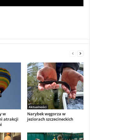
Aktualności
y w
Narybek węgorza w
i atrakcji
jeziorach szczecineckich
i