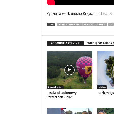
Życzenia wielkanocne Krzysztofa Lisa, St
TAGI
STAROSTWO POWIATOWE W SZCZECINKU
SZC
PODOBNE ARTYKUŁY
WIĘCEJ OD AUTOR
Aktualności
Video
Festiwal Balonowy
Park miejs
Szczecinek – 2026