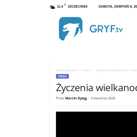
C
SZCZECINEK
SOBOTA, SIERPIEŃ 8, 2
11.4
G
R
Y
F
.
t
v
S
z
Strona główna
Video
Życzenia wielkanocne – Krzy
c
VIDEO
z
Życzenia wielkanoc
e
c
i
Przez
Marcin Dyląg
-
4 kwietnia 2026
n
e
k