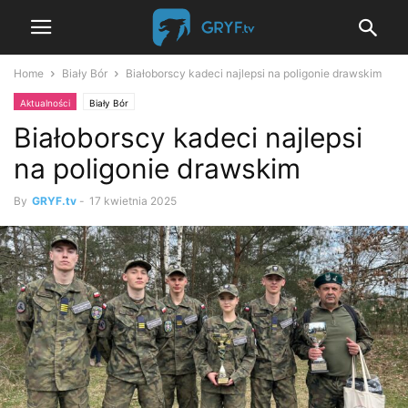
Home
Biały Bór
Białoborscy kadeci najlepsi na poligonie drawskim
Aktualności
Biały Bór
Białoborscy kadeci najlepsi
na poligonie drawskim
By
GRYF.tv
-
17 kwietnia 2025