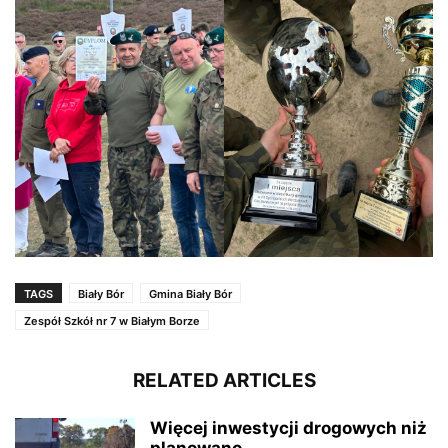
TAGS
Biały Bór
Gmina Biały Bór
Zespół Szkół nr 7 w Białym Borze
RELATED ARTICLES
Więcej inwestycji drogowych niż
planowano