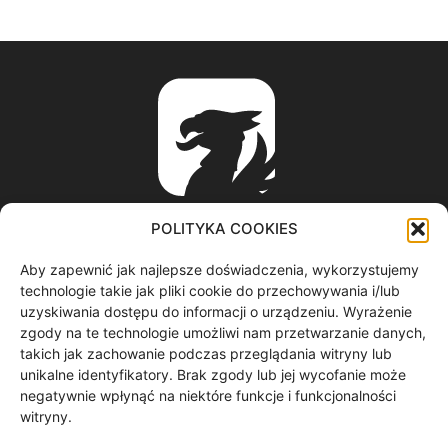
POLITYKA COOKIES
Aby zapewnić jak najlepsze doświadczenia, wykorzystujemy
ABOUT US
technologie takie jak pliki cookie do przechowywania i/lub
uzyskiwania dostępu do informacji o urządzeniu. Wyrażenie
zgody na te technologie umożliwi nam przetwarzanie danych,
informacje z regionu / nagrania filmowe / produkcja video /
takich jak zachowanie podczas przeglądania witryny lub
spoty reklamowe / materiały graficzne
unikalne identyfikatory. Brak zgody lub jej wycofanie może
Contact us:
redakcja@gryf.tv
negatywnie wpłynąć na niektóre funkcje i funkcjonalności
witryny.