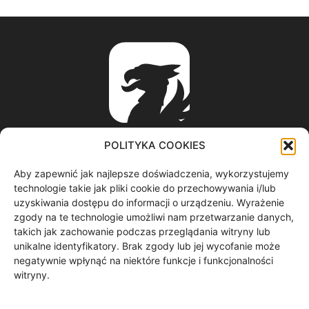
POLITYKA COOKIES
Aby zapewnić jak najlepsze doświadczenia, wykorzystujemy
ABOUT US
technologie takie jak pliki cookie do przechowywania i/lub
uzyskiwania dostępu do informacji o urządzeniu. Wyrażenie
zgody na te technologie umożliwi nam przetwarzanie danych,
informacje z regionu / nagrania filmowe / produkcja video /
takich jak zachowanie podczas przeglądania witryny lub
spoty reklamowe / materiały graficzne
unikalne identyfikatory. Brak zgody lub jej wycofanie może
Contact us:
redakcja@gryf.tv
negatywnie wpłynąć na niektóre funkcje i funkcjonalności
witryny.
FOLLOW US