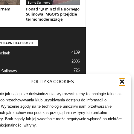
Borne Sulinowo
Bornem
Ponad 1,9 mln zł dla Bornego
Sulinowa. MGOPS przejdzie
termomodernizację
PULARNE KATEGORIE
4139
cinek
2806
726
 Sulinowo
712
 Szczecinek
POLITYKA COOKIES
633
alerie
ć jak najlepsze doświadczenia, wykorzystujemy technologie takie jak
526
 Bór
e do przechowywania i/lub uzyskiwania dostępu do informacji o
503
 Wyrażenie zgody na te technologie umożliwi nam przetwarzanie
lności
ich jak zachowanie podczas przeglądania witryny lub unikalne
ory. Brak zgody lub jej wycofanie może negatywnie wpłynąć na niektóre
nkcjonalności witryny.