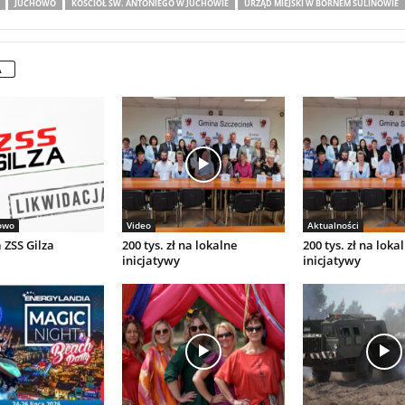
JUCHOWO
KOŚCIÓŁ ŚW. ANTONIEGO W JUCHOWIE
URZĄD MIEJSKI W BORNEM SULINOWIE
A
owo
Video
Aktualności
 ZSS Gilza
200 tys. zł na lokalne
200 tys. zł na loka
inicjatywy
inicjatywy