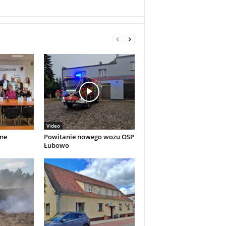
Video
lne
Powitanie nowego wozu OSP
Łubowo