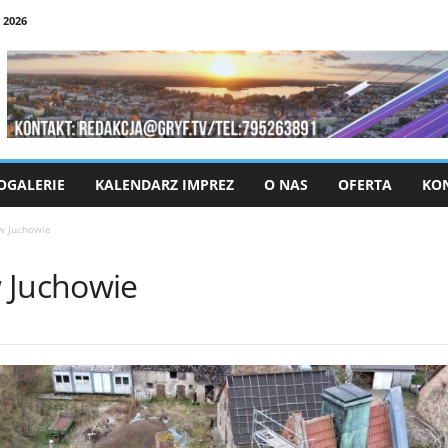
 2026
OGALERIE
KALENDARZ IMPREZ
O NAS
OFERTA
KO
w Juchowie
 Juchowie