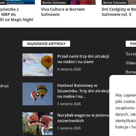
owo
Borne Sulinowo
Borne Sulinowo
ycieczka z
Viva Cultura w Bornem
Dni Czołgisty w 
ą MBP do
Sulinowie
Sulinowie vol. 5
ii na Magic Night
NAJNOWSZE ARTYKUŁY
PO
Szcze
Przed nami trzy dni atrakcji
na niebie i na ziemi
Video
6 sierpnia 2026
Borne
Gmina
Festiwal Balonowy w
ukcja
Szczecinku. Trzy dni atrakcji
Fotog
Aby zapewni
na niebie i na...
Biały
pliki cooki
5 sierpnia 2026
urządzeniu.
Aktua
danych, tak
Narybek węgorza w jeziorach
szczecineckich
identyfikat
funkcje i fu
5 sierpnia 2026