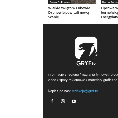
Borne Sulinowo
Borne Sulin
Wielkie święto w Łubowie.
Lipcowa w
Druhowie powitali nową
borneńsk
Scanię
Energyland
informacje z regionu / nagrania filmowe / prod
video / spoty reklamowe / materiały graficzne
Napisz do nas:
redakcja@gryf.tv