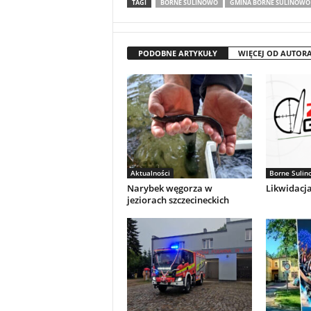
TAGI
BORNE SULINOWO
GMINA BORNE SULINOWO
PODOBNE ARTYKUŁY
WIĘCEJ OD AUTOR
Aktualności
Borne Sulin
Narybek węgorza w
Likwidacja
jeziorach szczecineckich