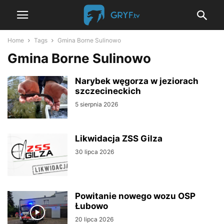
Home
Tags
Gmina Borne Sulinowo
Gmina Borne Sulinowo
Narybek węgorza w jeziorach
szczecineckich
5 sierpnia 2026
Likwidacja ZSS Gilza
30 lipca 2026
Powitanie nowego wozu OSP
Łubowo
20 lipca 2026