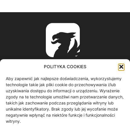
POLITYKA COOKIES
Aby zapewnić jak najlepsze doświadczenia, wykorzystujemy
ABOUT US
technologie takie jak pliki cookie do przechowywania i/lub
uzyskiwania dostępu do informacji o urządzeniu. Wyrażenie
zgody na te technologie umożliwi nam przetwarzanie danych,
informacje z regionu / nagrania filmowe / produkcja video /
takich jak zachowanie podczas przeglądania witryny lub
spoty reklamowe / materiały graficzne
unikalne identyfikatory. Brak zgody lub jej wycofanie może
Contact us:
redakcja@gryf.tv
negatywnie wpłynąć na niektóre funkcje i funkcjonalności
witryny.