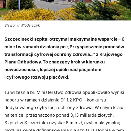
Sławomir Włodarczyk
Szczecinecki szpital otrzymał maksymalne wsparcie – 6
mln zł w ramach działania pn.:„Przyspieszenie procesów
transformacji cyfrowej ochrony zdrowia…” z Krajowego
Planu Odbudowy. To znaczący krok w kierunku
nowoczesności, lepszej opieki nad pacjentem
i cyfrowego rozwoju placówki.
16 września br. Ministerstwo Zdrowia opublikowało wyniki
naboru w ramach działania D1.1.2 KPO – konkursu
dedykowanego cyfryzacji ochrony zdrowia. W całym kraju
na ten cel przeznaczono ponad 3,13 miliarda złotych.
Szpital w Szczecinku uzyskał 6 mln zł, czyli maksymalną
możliwą kwotę dofinansowania dla szpitali I stopnia w tym