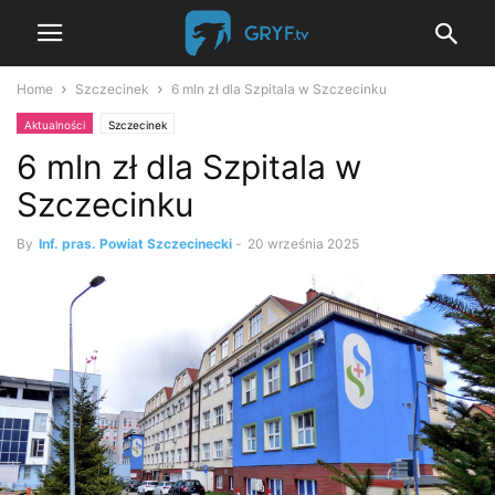
Home
Szczecinek
6 mln zł dla Szpitala w Szczecinku
Aktualności
Szczecinek
6 mln zł dla Szpitala w
Szczecinku
By
Inf. pras. Powiat Szczecinecki
-
20 września 2025