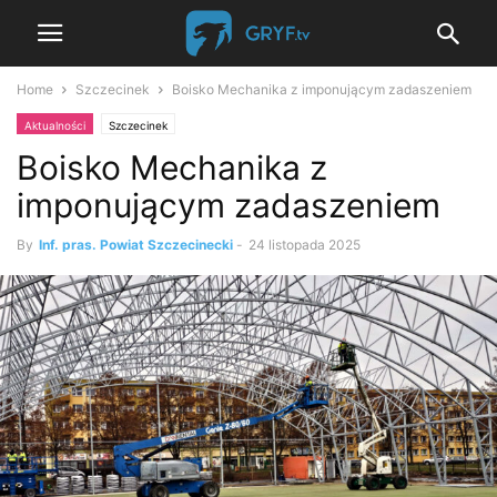
Home
Szczecinek
Boisko Mechanika z imponującym zadaszeniem
Aktualności
Szczecinek
Boisko Mechanika z
imponującym zadaszeniem
By
Inf. pras. Powiat Szczecinecki
-
24 listopada 2025