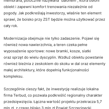
membrana, potocznie nazywana “balonem”, która osłoni
obiekt i zapewni komfort trenowania niezależnie od
pogody. Jak podkreślają inwestorzy, właśnie ten element
sprawi, że boisko przy ZST będzie można użytkować przez
cały rok.
Modernizacja obejmuje nie tylko zadaszenie. Pojawi się
również nowa nawierzchnia, a teren czeka pełne
wyposażenie sportowe: nowe bramki, kosze, siatki
oraz sprzęt do wielu dyscyplin. Wzdłuż obiektu powstanie
również bieżnia z zeskokiem do skoku w dal oraz elementy
małej architektury, które dopełnią funkcjonalności
kompleksu.
Szczególnie cieszy fakt, że inwestycję realizuje lokalna
firma Terbud, co pozwala podkreślić regionalny charakter
przedsięwzięcia. Łączna wartość projektu przekracza 5,7
mln zł, z czego blisko 3 mln zł Powiat Szczecinecki