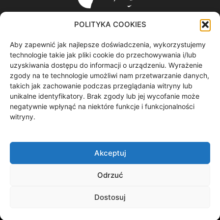
POLITYKA COOKIES
Aby zapewnić jak najlepsze doświadczenia, wykorzystujemy
ABOUT US
technologie takie jak pliki cookie do przechowywania i/lub
uzyskiwania dostępu do informacji o urządzeniu. Wyrażenie
zgody na te technologie umożliwi nam przetwarzanie danych,
informacje z regionu / nagrania filmowe / produkcja video /
takich jak zachowanie podczas przeglądania witryny lub
spoty reklamowe / materiały graficzne
unikalne identyfikatory. Brak zgody lub jej wycofanie może
Contact us:
redakcja@gryf.tv
negatywnie wpłynąć na niektóre funkcje i funkcjonalności
witryny.
FOLLOW US
Akceptuj
Odrzuć
Dostosuj
©
GRYF.tv Szczecinek
© 2026