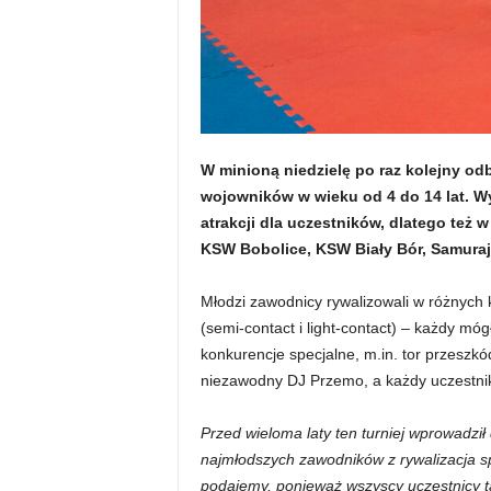
W minioną niedzielę po raz kolejny od
wojowników w wieku od 4 do 14 lat. Wy
atrakcji dla uczestników, dlatego też
KSW Bobolice, KSW Biały Bór, Samuraj 
Młodzi zawodnicy rywalizowali w różnych k
(semi-contact i light-contact) – każdy mó
konkurencje specjalne, m.in. tor przeszkó
niezawodny DJ Przemo, a każdy uczestnik 
Przed wieloma laty ten turniej wprowadzi
najmłodszych zawodników z rywalizacja sp
podajemy, ponieważ wszyscy uczestnicy 