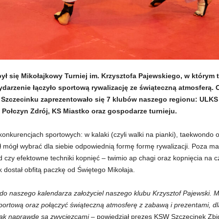
był się Mikołajkowy Turniej im. Krzysztofa Pajewskiego, w którym
darzenie łączyło sportową rywalizację ze świąteczną atmosferą. 
 w Szczecinku zaprezentowało się 7 klubów naszego regionu: ULKS
Połczyn Zdrój, KS Miastko oraz gospodarze turnieju.
onkurencjach sportowych: w kalaki (czyli walki na pianki), taekwondo o
gł mógł wybrać dla siebie odpowiednią formę formę rywalizacji. Poza m
d czy efektowne techniki kopnięć – twimio ap chagi oraz kopnięcia na 
dostał obfitą paczkę od Świętego Mikołaja.
ł do naszego kalendarza założyciel naszego klubu Krzysztof Pajewski. M
ortową oraz połączyć świąteczną atmosferę z zabawą i prezentami, dl
tak naprawdę są zwycięzcami
– powiedział prezes KSW Szczecinek Zbig