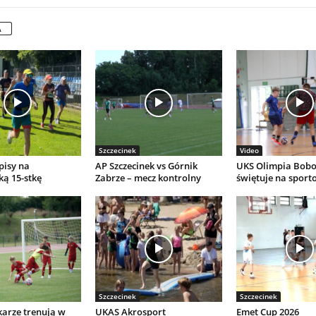
A
Szczecinek
Video
pisy na
AP Szczecinek vs Górnik
UKS Olimpia Bobo
ką 15-stkę
Zabrze – mecz kontrolny
świętuje na spor
Szczecinek
Szczecinek
karze trenują w
UKAS Akrosport
Emet Cup 2026