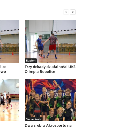
Region
lice
Trzy dekady działalności UKS
towo
Olimpia Bobolice
Szczecinek
Dwa srebra Akrosportu na