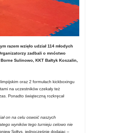
 tym razem wzięło udział 114 młodych
Organizatorzy zadbali o mnóstwo
 Borne Sulinowo, KKT Bałtyk Koszalin,
limpijskim oraz 2 formułach kickboxingu
atami na uczestników czekały też
czas. Ponadto świąteczną rozkręcał
iał on na celu oswoić naszych
atego wyników tego turnieju celowo nie
niew Sołtys, jednocześnie dodając –