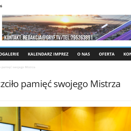
26
OGALERIE
KALENDARZ IMPREZ
O NAS
OFERTA
KO
o pamięć swojego Mistrza
zciło pamięć swojego Mistrza