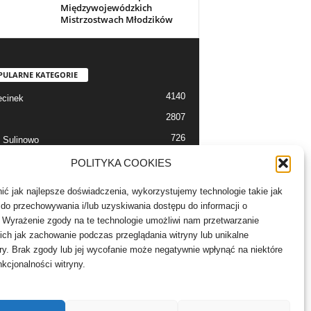
Międzywojewódzkich
Mistrzostwach Młodzików
PULARNE KATEGORIE
4140
cinek
2807
726
 Sulinowo
712
 Szczecinek
POLITYKA COOKIES
633
alerie
ć jak najlepsze doświadczenia, wykorzystujemy technologie takie jak
526
 Bór
e do przechowywania i/lub uzyskiwania dostępu do informacji o
 Wyrażenie zgody na te technologie umożliwi nam przetwarzanie
504
lności
ich jak zachowanie podczas przeglądania witryny lub unikalne
ory. Brak zgody lub jej wycofanie może negatywnie wpłynąć na niektóre
nkcjonalności witryny.