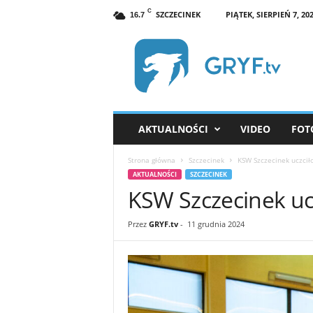
C
SZCZECINEK
PIĄTEK, SIERPIEŃ 7, 20
16.7
G
R
Y
F
.
t
v
AKTUALNOŚCI
VIDEO
FOT
S
z
Strona główna
Szczecinek
KSW Szczecinek uczcił
c
AKTUALNOŚCI
SZCZECINEK
z
KSW Szczecinek uc
e
c
i
Przez
GRYF.tv
-
11 grudnia 2024
n
e
k