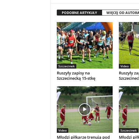
PODOBNE ARTYKUŁY
WIĘCEJ OD AUTOR
Szczecinek
Video
Ruszyły zapisy na
Ruszyły za
Szczecinecką 15-stkę
Szczecinec
Video
Szczecinek
Młodzi piłkarze trenują pod
Młodzi pił