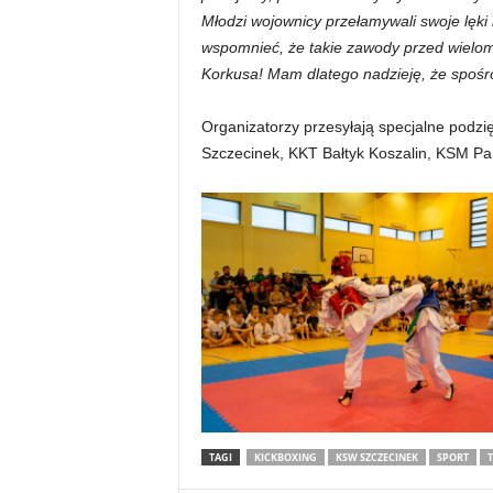
Młodzi wojownicy przełamywali swoje lęki 
wspomnieć, że takie zawody przed wielom
Korkusa! Mam dlatego nadzieję, że spoś
Organizatorzy przesyłają specjalne podz
Szczecinek, KKT Bałtyk Koszalin, KSM Pa
TAGI
KICKBOXING
KSW SZCZECINEK
SPORT