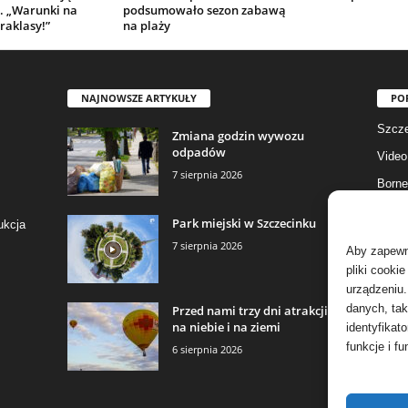
. „Warunki na
podsumowało sezon zabawą
raklasy!”
na plaży
NAJNOWSZE ARTYKUŁY
PO
Szcze
Zmiana godzin wywozu
odpadów
Video
7 sierpnia 2026
Borne
Gmina
Park miejski w Szczecinku
ukcja
Fotog
7 sierpnia 2026
Aby zapewni
Biały
pliki cooki
urządzeniu.
Aktua
danych, tak
Przed nami trzy dni atrakcji
na niebie i na ziemi
identyfikat
funkcje i fu
6 sierpnia 2026