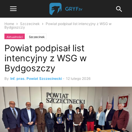
Home
Szczecinek
Powiat podpisał list intencyjny z WSG w
Bydgoszczy
Aktualności
Szczecinek
Powiat podpisał list
intencyjny z WSG w
Bydgoszczy
By
Inf. pras. Powiat Szczecinecki
-
12 lutego 2026