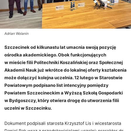
Adrian Wolanin
Szczecinek od kilkunastu lat umacnia swoją pozycję
ośrodka akademickiego. Obok funkcjonujących
w mieście filii Politechniki Koszalińskiej oraz Społecznej
Akademii Nauk już wkrótce do lokalnej oferty kształcenia
może dołączyć kolejna uczelnia. 12 lutego w Starostwie
Powiatowym podpisano list intencyjny pomiędzy
Powiatem Szczecineckim a Wyższą Szkołą Gospodarki
w Bydgoszczy, który otwiera drogę do utworzenia filii
uczelni w Szczecinku.
​Dokument podpisali starosta Krzysztof Lis i wicestarosta
Daniel Rak wraz z przedstawicielami uczelni: prorektor ds.