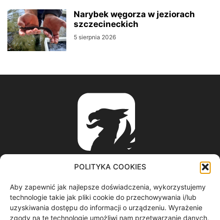
Narybek węgorza w jeziorach
szczecineckich
5 sierpnia 2026
POLITYKA COOKIES
Aby zapewnić jak najlepsze doświadczenia, wykorzystujemy
ABOUT US
technologie takie jak pliki cookie do przechowywania i/lub
uzyskiwania dostępu do informacji o urządzeniu. Wyrażenie
zgody na te technologie umożliwi nam przetwarzanie danych,
informacje z regionu / nagrania filmowe / produkcja video /