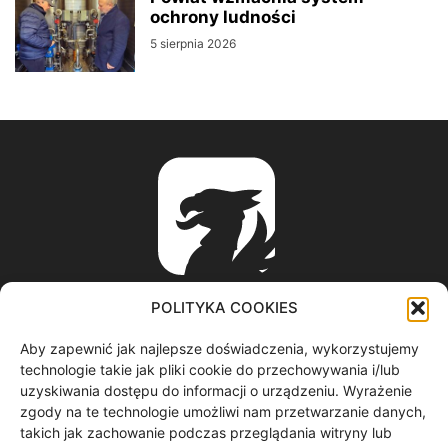
ochrony ludności
5 sierpnia 2026
POLITYKA COOKIES
Aby zapewnić jak najlepsze doświadczenia, wykorzystujemy
ABOUT US
technologie takie jak pliki cookie do przechowywania i/lub
uzyskiwania dostępu do informacji o urządzeniu. Wyrażenie
zgody na te technologie umożliwi nam przetwarzanie danych,
informacje z regionu / nagrania filmowe / produkcja video /
takich jak zachowanie podczas przeglądania witryny lub
spoty reklamowe / materiały graficzne