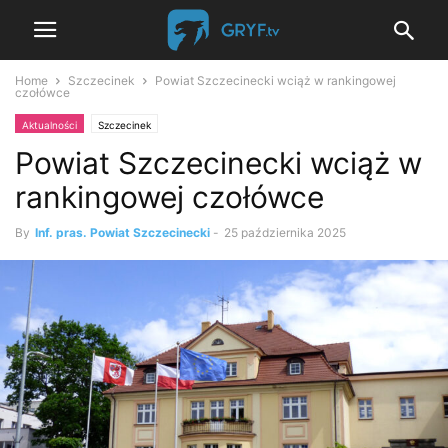
Home
Szczecinek
Powiat Szczecinecki wciąż w rankingowej
czołówce
Aktualności
Szczecinek
Powiat Szczecinecki wciąż w
rankingowej czołówce
By
Inf. pras. Powiat Szczecinecki
-
25 października 2025