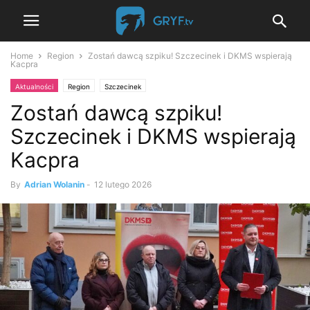
Home
Region
Zostań dawcą szpiku! Szczecinek i DKMS wspierają
Kacpra
Aktualności
Region
Szczecinek
Zostań dawcą szpiku!
Szczecinek i DKMS wspierają
Kacpra
By
Adrian Wolanin
-
12 lutego 2026