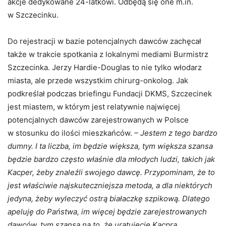
akcje dedykowane 24-latkowi. Odbędą się one m.in.
w Szczecinku.
Do rejestracji w bazie potencjalnych dawców zachęcał
także w trakcie spotkania z lokalnymi mediami Burmistrz
Szczecinka. Jerzy Hardie-Douglas to nie tylko włodarz
miasta, ale przede wszystkim chirurg-onkolog. Jak
podkreślał podczas briefingu Fundacji DKMS, Szczecinek
jest miastem, w którym jest relatywnie najwięcej
potencjalnych dawców zarejestrowanych w Polsce
w stosunku do ilości mieszkańców.
– Jestem z tego bardzo
dumny. I ta liczba, im będzie większa, tym większa szansa
będzie bardzo często właśnie dla młodych ludzi, takich jak
Kacper, żeby znaleźli swojego dawcę. Przypominam, że to
jest właściwie najskuteczniejsza metoda, a dla niektórych
jedyna, żeby wyleczyć ostrą białaczkę szpikową. Dlatego
apeluję do Państwa, im więcej będzie zarejestrowanych
dawców, tym szansa na to, że uratujecie Kacpra,