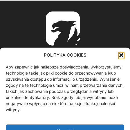
POLITYKA COOKIES
Aby zapewnić jak najlepsze doświadczenia, wykorzystujemy
ABOUT US
technologie takie jak pliki cookie do przechowywania i/lub
uzyskiwania dostępu do informacji o urządzeniu. Wyrażenie
zgody na te technologie umożliwi nam przetwarzanie danych,
informacje z regionu / nagrania filmowe / produkcja video /
takich jak zachowanie podczas przeglądania witryny lub
spoty reklamowe / materiały graficzne
unikalne identyfikatory. Brak zgody lub jej wycofanie może
Contact us:
redakcja@gryf.tv
negatywnie wpłynąć na niektóre funkcje i funkcjonalności
witryny.
FOLLOW US