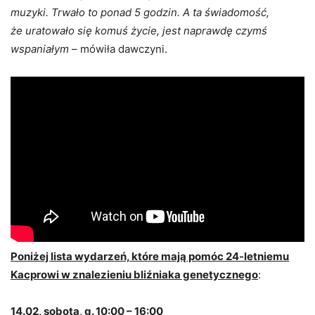
muzyki. Trwało to ponad 5 godzin. A ta świadomość,
że uratowało się komuś życie, jest naprawdę czymś
wspaniałym
– mówiła dawczyni.
Poniżej lista wydarzeń, które mają pomóc 24-letniemu
Kacprowi w znalezieniu bliźniaka genetycznego
:
14.02, sobota, g. 10:00 – 16:00