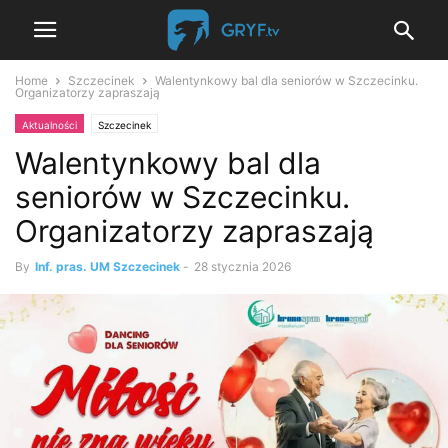
Home
Szczecinek
Walentynkowy bal dla seniorów w Szczecinku.
Organizatorzy zapraszają
Aktualności
Szczecinek
Walentynkowy bal dla
seniorów w Szczecinku.
Organizatorzy zapraszają
By
Inf. pras. UM Szczecinek
-
28 stycznia 2026