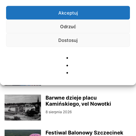
Akceptuj
RELATED ARTICLES
Odrzuć
„Leśne miasteczko” wojskiem
stanie
Dostosuj
10 sierpnia 2026
Zaćmienie Słońca i Perseidy
9 sierpnia 2026
Barwne dzieje placu
Kamińskiego, vel Nowotki
8 sierpnia 2026
Festiwal Balonowy Szczecinek