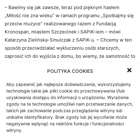
– Bawimy się jak zawsze, teraz pod pięknym hasłem
„Miłość nie zna wieku” w ramach programu „Spotkajmy się
przeciw muzyce” realizowanego razem z Fundacją
Kronospan, miastem Szczecinek i SAPiK-iem – mówi
Katarzyna Zielińska-Smulczak z SAPiK-u. – Chcemy w ten
sposób przeciwdziałać wykluczeniu osób starszych,
zaprosić ich do wyjścia z domu, bo wiemy, że samotność to
coś to najbardziej doskwiera za zamkniętymi drzwiami.
POLITYKA COOKIES
Szykuje się więc magiczny wieczór – będzie taniec,
Aby zapewnić jak najlepsze doświadczenia, wykorzystujemy
świetna muzyka, konkursy i moc zabawy
technologie takie jak pliki cookie do przechowywania i/lub
oraz poczęstunek. Liczba miejsc jest ograniczona, a więc
uzyskiwania dostępu do informacji o urządzeniu. Wyrażenie
zgody na te technologie umożliwi nam przetwarzanie danych,
to ostatnia szansa, aby się zapisać – osoby zainteresowane
takich jak zachowanie podczas przeglądania witryny lub
prosimy o kontakt telefoniczny lub SMS pod numerem
unikalne identyfikatory. Brak zgody lub jej wycofanie może
telefonu 531 111 206.
negatywnie wpłynąć na niektóre funkcje i funkcjonalności
witryny.
Biuro Prasowe i Komunikacji Społecznej Urzędu Miasta