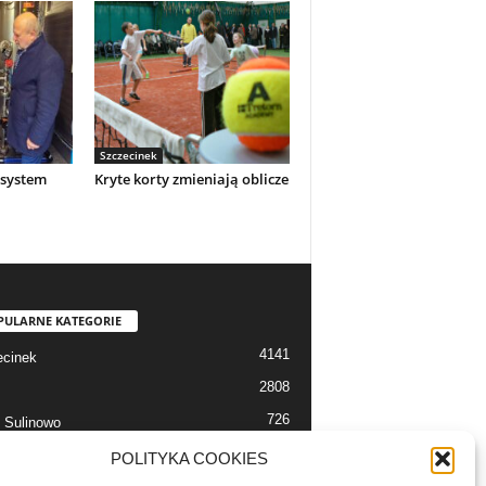
Szczecinek
system
Kryte korty zmieniają oblicze
PULARNE KATEGORIE
4141
cinek
2808
726
 Sulinowo
712
 Szczecinek
POLITYKA COOKIES
633