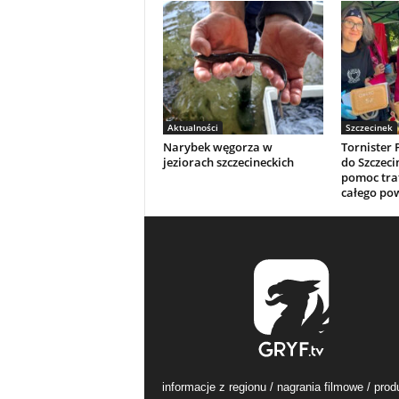
Aktualności
Szczecinek
Narybek węgorza w
Tornister 
jeziorach szczecineckich
do Szczeci
pomoc traf
całego po
informacje z regionu / nagrania filmowe / prod