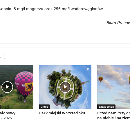
wapnia, 8 mg/l magnezu oraz 296 mg/l wodorowęglanów.
Biuro Prasow
A
Video
Szczecinek
Balonowy
Park miejski w Szczecinku
Przed nami trzy dn
 – 2026
na niebie i na ziem