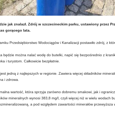
ędzie jak znalazł. Zdrój w szczecineckim parku, ustawiony przez
zas gorącego lata.
amku Przedsiębiorstwo Wodociągów i Kanalizacji postawiło zdrój, z kt
łka będzie można nalać wodę do butelki, napić się bezpośrednio z krani
a i turystom. Całkowicie bezpłatnie.
est jedną z najlepszych w regionie. Zawiera więcej składników minera
a i zdrowa.
malna wartość, która sprzyja zarówno dobremu smakowi, jak i ogranicz
ków mineralnych wynosi 383,8 mg/l, czyli więcej niż w wielu wodach b
kozmineralizowaną, a pod względem zawartości minerałów przewyższa