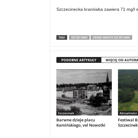
Szczecinecka kranówka zawiera 71 mg/l 
TAGI
SZCZECINEK
URZĄD MIASTA SZCZECINEK
PODOBNE ARTYKUŁY
WIĘCEJ OD AUTOR
Szczecinek
Aktualności
Barwne dzieje placu
Festiwal 
Kamińskiego, vel Nowotki
Szczecinek