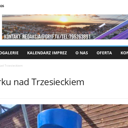
026
OGALERIE
KALENDARZ IMPREZ
O NAS
OFERTA
KO
nad Trzesieckiem
ku nad Trzesieckiem