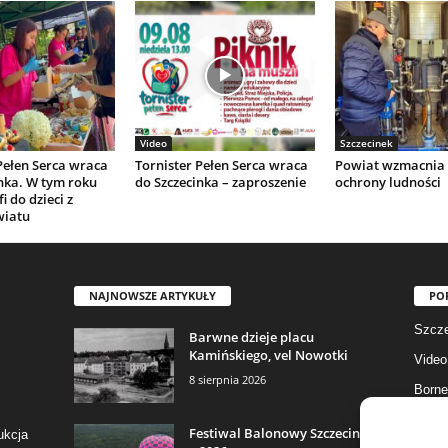
Video
Szczecinek
Pełen Serca wraca
Tornister Pełen Serca wraca
Powiat wzmacnia 
nka. W tym roku
do Szczecinka – zaproszenie
ochrony ludności
i do dzieci z
wiatu
NAJNOWSZE ARTYKUŁY
PO
Szcze
Barwne dzieje placu
Kamińskiego, vel Nowotki
Video
8 sierpnia 2026
Borne
Gmina
Festiwal Balonowy Szczecinek
ukcja