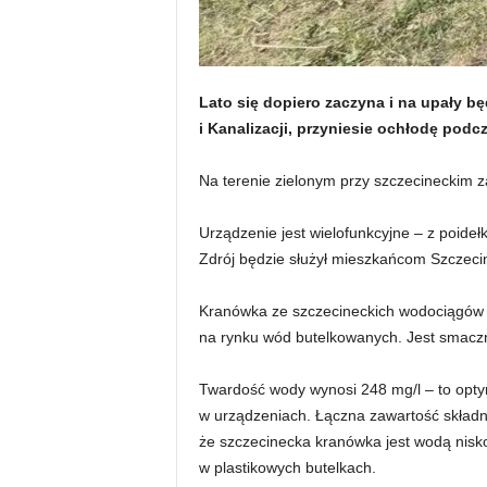
Lato się dopiero zaczyna i na upały b
i Kanalizacji, przyniesie ochłodę podc
Na terenie zielonym przy szczecineckim z
Urządzenie jest wielofunkcyjne – z poide
Zdrój będzie służył mieszkańcom Szczecink
Kranówka ze szczecineckich wodociągów j
na rynku wód butelkowanych. Jest smaczn
Twardość wody wynosi 248 mg/l – to opty
w urządzeniach. Łączna zawartość składni
że szczecinecka kranówka jest wodą nis
w plastikowych butelkach.