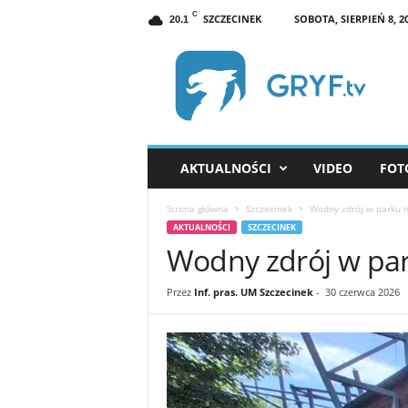
C
SZCZECINEK
SOBOTA, SIERPIEŃ 8, 2
20.1
G
R
Y
F
.
t
v
AKTUALNOŚCI
VIDEO
FOT
S
z
Strona główna
Szczecinek
Wodny zdrój w parku 
c
AKTUALNOŚCI
SZCZECINEK
z
Wodny zdrój w par
e
c
i
Przez
Inf. pras. UM Szczecinek
-
30 czerwca 2026
n
e
k