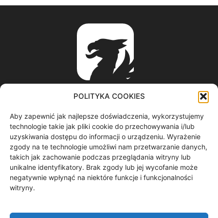
POLITYKA COOKIES
Aby zapewnić jak najlepsze doświadczenia, wykorzystujemy
ABOUT US
technologie takie jak pliki cookie do przechowywania i/lub
uzyskiwania dostępu do informacji o urządzeniu. Wyrażenie
zgody na te technologie umożliwi nam przetwarzanie danych,
informacje z regionu / nagrania filmowe / produkcja video /
takich jak zachowanie podczas przeglądania witryny lub
spoty reklamowe / materiały graficzne
unikalne identyfikatory. Brak zgody lub jej wycofanie może
Contact us:
redakcja@gryf.tv
negatywnie wpłynąć na niektóre funkcje i funkcjonalności
witryny.
FOLLOW US