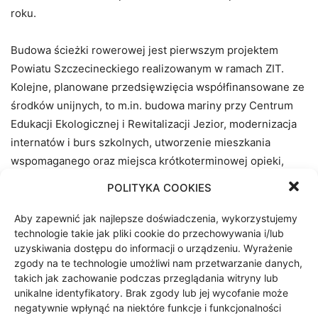
roku.
Budowa ścieżki rowerowej jest pierwszym projektem
Powiatu Szczecineckiego realizowanym w ramach ZIT.
Kolejne, planowane przedsięwzięcia współfinansowane ze
środków unijnych, to m.in. budowa mariny przy Centrum
Edukacji Ekologicznej i Rewitalizacji Jezior, modernizacja
internatów i burs szkolnych, utworzenie mieszkania
wspomaganego oraz miejsca krótkoterminowej opieki,
a także projekt „miękki” obejmujący dostosowanie
POLITYKA COOKIES
kształcenia zawodowego do potrzeb rynku pracy – w tym
doposażenie warsztatów i pracowni, organizację szkoleń,
Aby zapewnić jak najlepsze doświadczenia, wykorzystujemy
technologie takie jak pliki cookie do przechowywania i/lub
staży oraz stypendiów dla uczniów.
uzyskiwania dostępu do informacji o urządzeniu. Wyrażenie
zgody na te technologie umożliwi nam przetwarzanie danych,
takich jak zachowanie podczas przeglądania witryny lub
unikalne identyfikatory. Brak zgody lub jej wycofanie może
negatywnie wpłynąć na niektóre funkcje i funkcjonalności