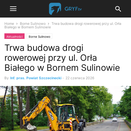
Home
Borne Sulinowo
Trwa budowa drogi rowerowej przy ul. Orła
Białego w Bornem Sulinowie
Aktualności
Borne Sulinowo
Trwa budowa drogi
rowerowej przy ul. Orła
Białego w Bornem Sulinowie
By
Inf. pras. Powiat Szczecinecki
-
22 czerwca 2026