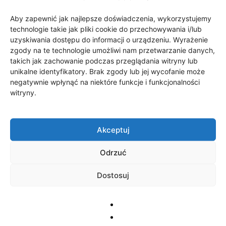
RELATED ARTICLES
Aby zapewnić jak najlepsze doświadczenia, wykorzystujemy
technologie takie jak pliki cookie do przechowywania i/lub
Narybek węgorza w jeziorach
uzyskiwania dostępu do informacji o urządzeniu. Wyrażenie
szczecineckich
zgody na te technologie umożliwi nam przetwarzanie danych,
takich jak zachowanie podczas przeglądania witryny lub
5 sierpnia 2026
unikalne identyfikatory. Brak zgody lub jej wycofanie może
negatywnie wpłynąć na niektóre funkcje i funkcjonalności
witryny.
Likwidacja ZSS Gilza
30 lipca 2026
Akceptuj
Odrzuć
200 tys. zł na lokalne inicjatywy
23 lipca 2026
Dostosuj
200 tys. zł na lokalne inicjatywy
23 lipca 2026