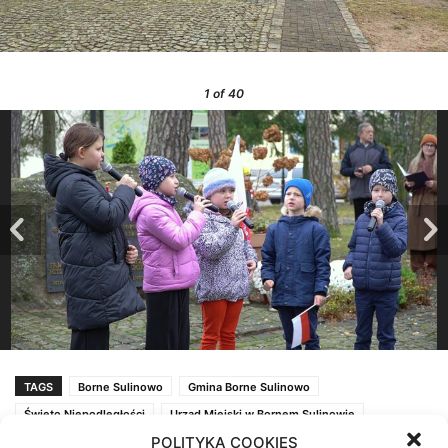
1
of 40
TAGS
Borne Sulinowo
Gmina Borne Sulinowo
Święto Niepodległości
Urząd Miejski w Bornem Sulinowie
POLITYKA COOKIES