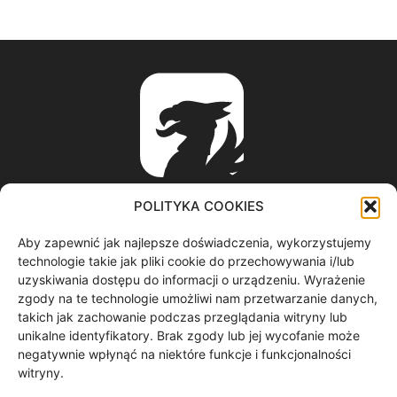
POLITYKA COOKIES
Aby zapewnić jak najlepsze doświadczenia, wykorzystujemy
ABOUT US
technologie takie jak pliki cookie do przechowywania i/lub
uzyskiwania dostępu do informacji o urządzeniu. Wyrażenie
zgody na te technologie umożliwi nam przetwarzanie danych,
informacje z regionu / nagrania filmowe / produkcja video /
takich jak zachowanie podczas przeglądania witryny lub
spoty reklamowe / materiały graficzne
unikalne identyfikatory. Brak zgody lub jej wycofanie może
Contact us:
redakcja@gryf.tv
negatywnie wpłynąć na niektóre funkcje i funkcjonalności
witryny.