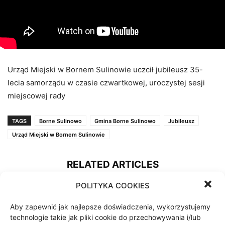
Urząd Miejski w Bornem Sulinowie uczcił jubileusz 35-
lecia samorządu w czasie czwartkowej, uroczystej sesji
miejscowej rady
TAGS
Borne Sulinowo
Gmina Borne Sulinowo
Jubileusz
Urząd Miejski w Bornem Sulinowie
RELATED ARTICLES
POLITYKA COOKIES
Narybek węgorza w jeziorach
szczecineckich
Aby zapewnić jak najlepsze doświadczenia, wykorzystujemy
5 sierpnia 2026
technologie takie jak pliki cookie do przechowywania i/lub