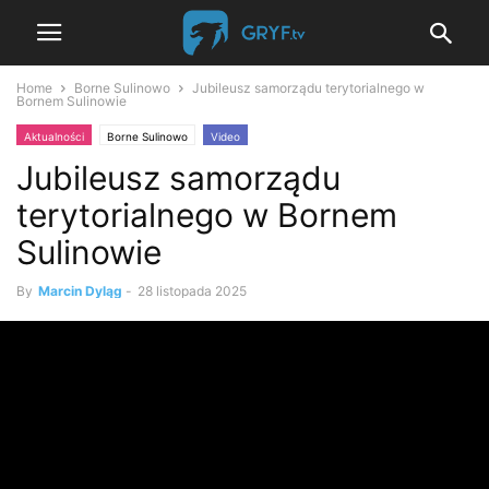
Home
Borne Sulinowo
Jubileusz samorządu terytorialnego w
Bornem Sulinowie
Aktualności
Borne Sulinowo
Video
Jubileusz samorządu
terytorialnego w Bornem
Sulinowie
By
Marcin Dyląg
-
28 listopada 2025