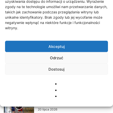
uzyskiwania dostępu do informacji o urządzeniu. Wyrażenie
zgody na te technologie umożliwi nam przetwarzanie danych,
Likwidacja ZSS Gilza
takich jak zachowanie podczas przeglądania witryny lub
unikalne identyfikatory. Brak zgody lub jej wycofanie może
30 lipca 2026
negatywnie wpłynąć na niektóre funkcje i funkcjonalności
witryny.
200 tys. zł na lokalne inicjatywy
Akceptuj
23 lipca 2026
Odrzuć
200 tys. zł na lokalne inicjatywy
Dostosuj
23 lipca 2026
UKS Olimpia Bobolice świętuje na
sportowo
20 lipca 2026