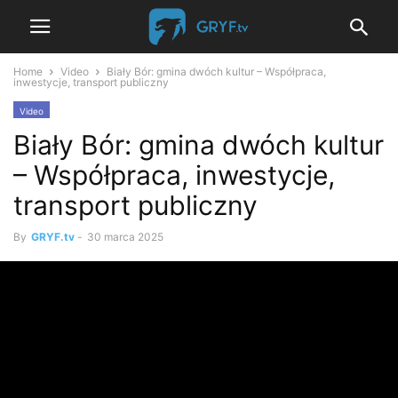
Home
Video
Biały Bór: gmina dwóch kultur – Współpraca,
inwestycje, transport publiczny
Video
Biały Bór: gmina dwóch kultur
– Współpraca, inwestycje,
transport publiczny
By
GRYF.tv
-
30 marca 2025