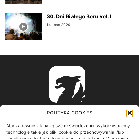
30. Dni Białego Boru vol. I
14 lipca 2026
POLITYKA COOKIES
Aby zapewnić jak najlepsze doświadczenia, wykorzystujemy
ABOUT US
technologie takie jak pliki cookie do przechowywania i/lub
uzyskiwania dostępu do informacji o urządzeniu. Wyrażenie