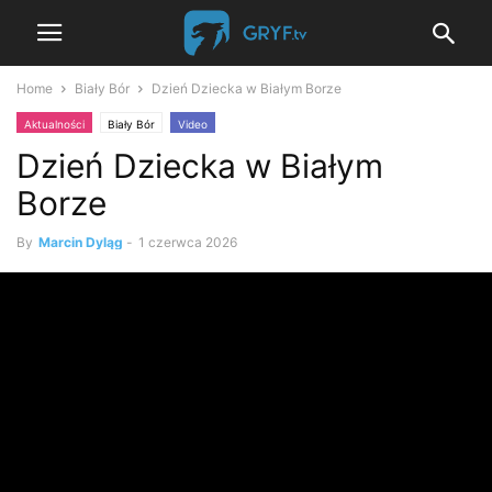
Home
Biały Bór
Dzień Dziecka w Białym Borze
Aktualności
Biały Bór
Video
Dzień Dziecka w Białym
Borze
By
Marcin Dyląg
-
1 czerwca 2026