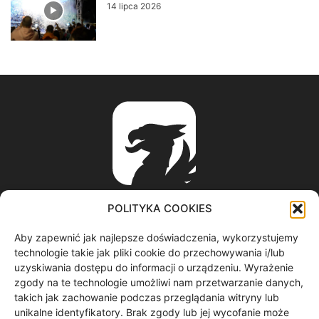
14 lipca 2026
POLITYKA COOKIES
Aby zapewnić jak najlepsze doświadczenia, wykorzystujemy
ABOUT US
technologie takie jak pliki cookie do przechowywania i/lub
uzyskiwania dostępu do informacji o urządzeniu. Wyrażenie
zgody na te technologie umożliwi nam przetwarzanie danych,
informacje z regionu / nagrania filmowe / produkcja video /
takich jak zachowanie podczas przeglądania witryny lub
spoty reklamowe / materiały graficzne
unikalne identyfikatory. Brak zgody lub jej wycofanie może