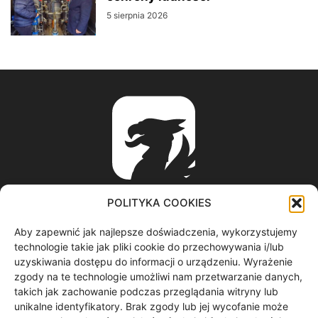
5 sierpnia 2026
POLITYKA COOKIES
Aby zapewnić jak najlepsze doświadczenia, wykorzystujemy
ABOUT US
technologie takie jak pliki cookie do przechowywania i/lub
uzyskiwania dostępu do informacji o urządzeniu. Wyrażenie
zgody na te technologie umożliwi nam przetwarzanie danych,
informacje z regionu / nagrania filmowe / produkcja video /
takich jak zachowanie podczas przeglądania witryny lub
spoty reklamowe / materiały graficzne
unikalne identyfikatory. Brak zgody lub jej wycofanie może