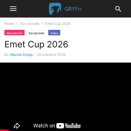
Home
Szczecinek
Emet Cup 2026
Aktualności
Szczecinek
Video
Emet Cup 2026
By
Marcin Dyląg
-
25 czerwca 2026