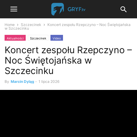
Home
Szczecinek
Koncert zespołu Rzepczyno – Noc Świętojańska
w Szczecinku
Aktualności
Szczecinek
Video
Koncert zespołu Rzepczyno –
Noc Świętojańska w
Szczecinku
By
Marcin Dyląg
-
1 lipca 2026