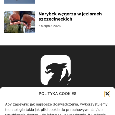
Narybek węgorza w jeziorach
szczecineckich
5 sierpnia 2026
POLITYKA COOKIES
Aby zapewnić jak najlepsze doświadczenia, wykorzystujemy
ABOUT US
technologie takie jak pliki cookie do przechowywania i/lub
uzyskiwania dostępu do informacji o urządzeniu. Wyrażenie