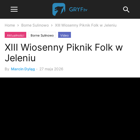
Home
Borne Sulinowo
XIII Wiosenny Piknik Folk w Jeleniu
Aktualności
Borne Sulinowo
Video
XIII Wiosenny Piknik Folk w
Jeleniu
By
Marcin Dyląg
-
27 maja 2026