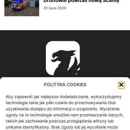
Druhowie powitali nową Scanię
20 lipca 2026
POLITYKA COOKIES
Aby zapewnić jak najlepsze doświadczenia, wykorzystujemy
ABOUT US
technologie takie jak pliki cookie do przechowywania i/lub
uzyskiwania dostępu do informacji o urządzeniu. Wyrażenie
zgody na te technologie umożliwi nam przetwarzanie danych,
informacje z regionu / nagrania filmowe / produkcja video /
takich jak zachowanie podczas przeglądania witryny lub
spoty reklamowe / materiały graficzne
unikalne identyfikatory. Brak zgody lub jej wycofanie może