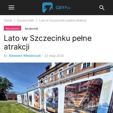
Home
Szczecinek
Lato w Szczecinku pełne atrakcji
Aktualności
Szczecinek
Lato w Szczecinku pełne
atrakcji
By
Sławomir Włodarczyk
-
23 maja 2025