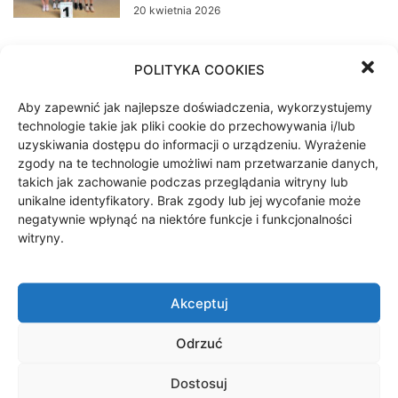
20 kwietnia 2026
Maja Kuchar walczy w Hiszpanii
POLITYKA COOKIES
3 marca 2026
Aby zapewnić jak najlepsze doświadczenia, wykorzystujemy
technologie takie jak pliki cookie do przechowywania i/lub
uzyskiwania dostępu do informacji o urządzeniu. Wyrażenie
Maja Kuchar szykuje się do
zgody na te technologie umożliwi nam przetwarzanie danych,
nowego sezonu
takich jak zachowanie podczas przeglądania witryny lub
20 listopada 2025
unikalne identyfikatory. Brak zgody lub jej wycofanie może
negatywnie wpłynąć na niektóre funkcje i funkcjonalności
witryny.
Sukcesy, nagroda i… obrady Rady
Powiatu w Szczecinku
30 października 2025
Akceptuj
Odrzuć
1
2
3
Dostosuj