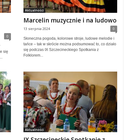
Aktualności
Marcelin muzycznie i na ludowo
13 sierpnia 2024
0
0
Słoneczna pogoda, kolorowe stroje, ludowe melodie i
tańce – tak w skrócie można podsumować to, co działo
w
się podczas IX Szczecineckiego Spotkania z
e się
Folklorem...
..
Aktualności
IX Szczecineckie Spotkanie z