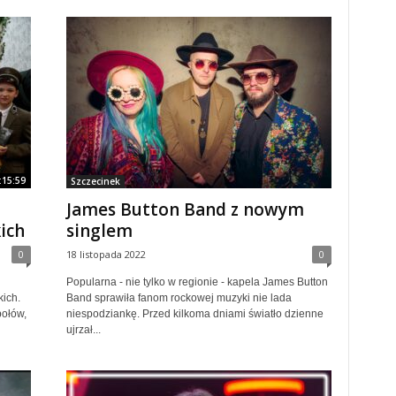
:15:59
Szczecinek
James Button Band z nowym
ich
singlem
0
18 listopada 2022
0
Popularna - nie tylko w regionie - kapela James Button
ich.
Band sprawiła fanom rockowej muzyki nie lada
połów,
niespodziankę. Przed kilkoma dniami światło dzienne
ujrzał...