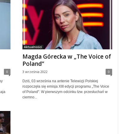
Aktualności
Magda Górecka w „The Voice of
Poland”
0
3 września 2022
0
ny
Dziś, 03 września na antenie Telewizji Polskiej
rozpoczęła się emisja XIII edycji programu „The Voice
zaja
of Poland". W pierwszym odcinku tzw. przesłuchań w
ciemno...