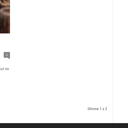
0
już na
Strona 1 z 2