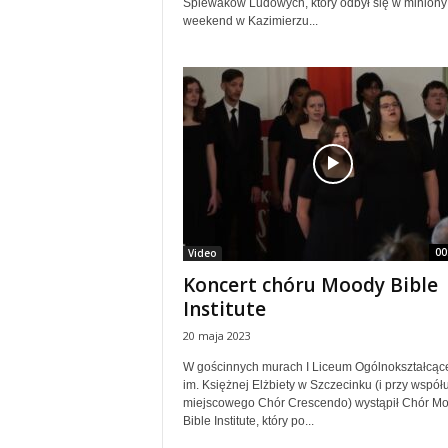
Śpiewaków Ludowych, który odbył się w miniony
weekend w Kazimierzu...
00
Video
Koncert chóru Moody Bible
Institute
20 maja 2023
W gościnnych murach I Liceum Ogólnokształcąc
im. Księżnej Elżbiety w Szczecinku (i przy współ
miejscowego Chór Crescendo) wystąpił Chór M
Bible Institute, który po...