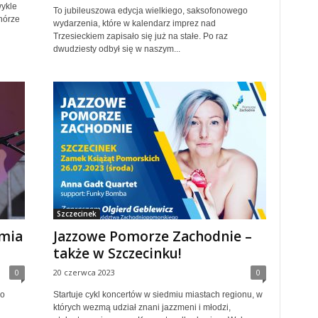
ykle
To jubileuszowa edycja wielkiego, saksofonowego
hórze
wydarzenia, które w kalendarz imprez nad
Trzesieckiem zapisało się już na stałe. Po raz
dwudziesty odbył się w naszym...
Szczecinek
imia
Jazzowe Pomorze Zachodnie –
także w Szczecinku!
0
20 czerwca 2023
0
ło
Startuje cykl koncertów w siedmiu miastach regionu, w
których wezmą udział znani jazzmeni i młodzi,