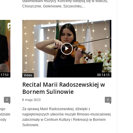
utalentowani muzycy. Koncerty odbędą się w Wałczu,
Choszcznie, Goleniowie, Szczecinku,...
:17:53
00:14:13
Video
Recital Marii Radoszewskiej w
Bornem Sulinowie
0
8 maja 2023
0
ego
Za sprawą Marii Radoszewskiej, dźwięki z
udziale
najpiękniejszych utworów muzyki filmowo-musicalowej
oody
zabrzmiały w Centrum Kultury i Rekreacji w Bornem
Sulinowie.