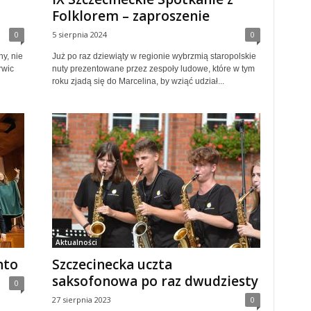
Folklorem – zaproszenie
0
5 sierpnia 2024
0
y, nie
Już po raz dziewiąty w regionie wybrzmią staropolskie
rwic
nuty prezentowane przez zespoły ludowe, które w tym
roku zjadą się do Marcelina, by wziąć udział...
Aktualności
nto
Szczecinecka uczta
saksofonowa po raz dwudziesty
0
27 sierpnia 2023
0